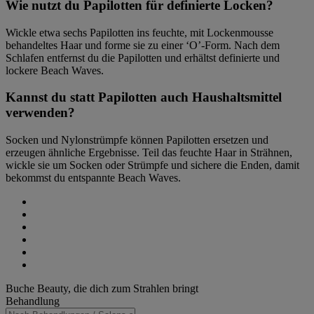
Wie nutzt du Papilotten für definierte Locken?
Wickle etwa sechs Papilotten ins feuchte, mit Lockenmousse
behandeltes Haar und forme sie zu einer ‘O’-Form. Nach dem
Schlafen entfernst du die Papilotten und erhältst definierte und
lockere Beach Waves.
Kannst du statt Papilotten auch Haushaltsmittel
verwenden?
Socken und Nylonstrümpfe können Papilotten ersetzen und
erzeugen ähnliche Ergebnisse. Teil das feuchte Haar in Strähnen,
wickle sie um Socken oder Strümpfe und sichere die Enden, damit
bekommst du entspannte Beach Waves.
Share
on
Share
Facebook
on
Share
(opens
Twitter
on
Share
new
(opens
LinkedIn
on
Share
window)
new
(opens
WhatsApp
on
Share
window)
new
(opens
Pinterest
on
Haupt-
Buche Beauty, die dich zum Strahlen bringt
window)
new
(opens
eMail
Sidebar
Behandlung
window)
new
(opens