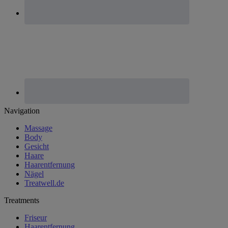
Footer
Navigation
Massage
Body
Gesicht
Haare
Haarentfernung
Nägel
Treatwell.de
Treatments
Friseur
Haarentfernung