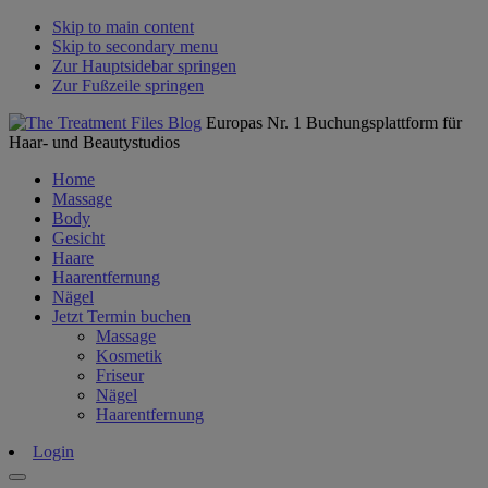
Skip to main content
Skip to secondary menu
Zur Hauptsidebar springen
Zur Fußzeile springen
Europas Nr. 1 Buchungsplattform für
Haar- und Beautystudios
Home
Massage
Body
Gesicht
Haare
Haarentfernung
Nägel
Jetzt Termin buchen
Massage
Kosmetik
Friseur
Nägel
Haarentfernung
Login