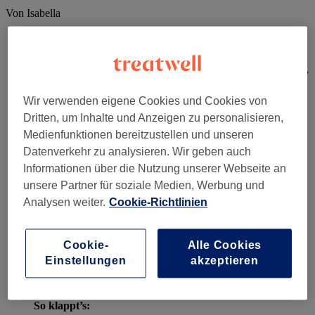
Von Isabella
1
Wie enstehen Beach Waves?
Sie sehen lässig aus und lassen sich vor allem ohne Hitze easy
stylen – Beach Waves. Entstanden ist der Look nach langen
Tagen am Strand, wenn das Haar sich durch die Kombination
Wir verwenden eigene Cookies und Cookies von
Sonne, Meersalz leicht gewellt hat. Somit ist der entspannte
Dritten, um Inhalte und Anzeigen zu personalisieren,
Beach-Look entstanden, der besonders in Kalifornien beliebt
Medienfunktionen bereitzustellen und unseren
ist. ​
Datenverkehr zu analysieren. Wir geben auch
Informationen über die Nutzung unserer Webseite an
2
Beach Waves mit Zwirbel-Technik
unsere Partner für soziale Medien, Werbung und
Um klassische Beach Waves zu stylen, benötigst du:
Analysen weiter.
Cookie-Richtlinien
Leichte
nasse Haare
(am besten direkt nach der
Dusche)
Cookie-
Alle Cookies
Ein
Haargummi
Einstellungen
akzeptieren
Ein
Lockenmousse
oder
Schaumfestiger
So klappt’s: