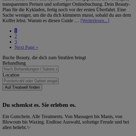
transparenten Preisen und sofortiger Onlinebuchung. Dein Beauty-
Plan für die Kykladen, fertig noch vor der ersten Überfahrt. Eine
Sache weniger, um die du dich kümmern musst, sobald du aus dem
Infos
Koffer lebst. Warum es diesen Guide …
[Weiterlesen...]
zum
Seite
1
Plugin
Seite
2
Santorini
Seite
3
und
Go
Next Page »
mehr:
to
Wo
Haupt-
Buche Beauty, die dich zum Strahlen bringt
du
Sidebar
Behandlung
auf
den
Location
Kykladen
Haare,
Nägel
Auf Treatwell finden
und
Beauty
buchst
Du schenkst es. Sie erleben es.
Ein Gutschein. Alle Treatments. Von Massagen bis Manis, von
Blowouts bis Waxing. Endlose Auswahl, sofortige Freude und bei
allen beliebt.✨