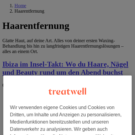
Home
Haarentfernung
Haarentfernung
Glatte Haut, auf deine Art. Alles von deiner ersten Waxing-
Behandlung bis hin zu langfristigen Haarentfernungslösungen –
alles an einem Ort.
Ibiza im Insel-Takt: Wo du Haare, Nägel
und Beauty rund um den Abend buchst
6 August 2026
by
The Wellness & Recovery Desk
Wir verwenden eigene Cookies und Cookies von
Dritten, um Inhalte und Anzeigen zu personalisieren,
Medienfunktionen bereitzustellen und unseren
Datenverkehr zu analysieren. Wir geben auch