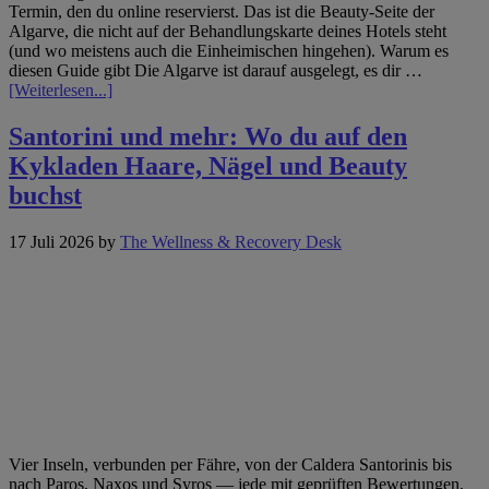
Termin, den du online reservierst. Das ist die Beauty-Seite der
Algarve, die nicht auf der Behandlungskarte deines Hotels steht
(und wo meistens auch die Einheimischen hingehen). Warum es
diesen Guide gibt Die Algarve ist darauf ausgelegt, es dir …
Infos
[Weiterlesen...]
zum
Plugin
Santorini und mehr: Wo du auf den
Die
Kykladen Haare, Nägel und Beauty
Algarve
jenseits
buchst
der
Resort-
17 Juli 2026
by
The Wellness & Recovery Desk
Tore:
wo
du
Haare,
Nägel
und
Beauty
entlang
der
Küste
buchst
Vier Inseln, verbunden per Fähre, von der Caldera Santorinis bis
nach Paros, Naxos und Syros — jede mit geprüften Bewertungen,