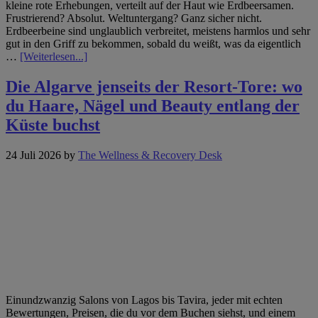
kleine rote Erhebungen, verteilt auf der Haut wie Erdbeersamen.
Frustrierend? Absolut. Weltuntergang? Ganz sicher nicht.
Erdbeerbeine sind unglaublich verbreitet, meistens harmlos und sehr
gut in den Griff zu bekommen, sobald du weißt, was da eigentlich
Infos
…
[Weiterlesen...]
zum
Plugin
Die Algarve jenseits der Resort-Tore: wo
Erdbeerbeine
du Haare, Nägel und Beauty entlang der
nach
dem
Küste buchst
Waxing:
warum
24 Juli 2026
by
The Wellness & Recovery Desk
sie
entstehen
und
wie
du
sie
loswirst
Einundzwanzig Salons von Lagos bis Tavira, jeder mit echten
Bewertungen, Preisen, die du vor dem Buchen siehst, und einem