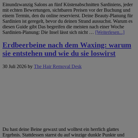
buchst
Einundzwanzig Salons an fünf Küstenabschnitten Sardiniens, jeder
mit echten Bewertungen, sichtbaren Preisen vor der Buchung und
einem Termin, den du online reservierst. Deine Beauty-Planung für
Sardinien ist geregelt, bevor du deinen Strand aussuchst. Warum es
diesen Guide gibt Das begreifen die meisten nach einer Woche
Infos
Sardinien-Planung: Die Insel lässt sich nicht …
[Weiterlesen...]
zum
Plugin
Erdbeerbeine nach dem Waxing: warum
Eine
sie entstehen und wie du sie loswirst
Insel,
fünf
Küsten
30 Juli 2026
by
The Hair Removal Desk
Haare,
Nägel
und
Beauty
auf
Sardin
buche
Du hast deine Beine gewaxt und wolltest ein herrlich glattes
Ergebnis. Stattdessen starrst du auf winzige dunkle Punkte und