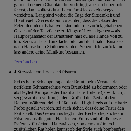
garnicht deinem Charakter hervorbringt, aber du lieber bold
feierst, dann solltest du auf den Farbklecks keinewegs
verzichten. Lang sind vorbei die Tage der Sittsamkeit und
Brautregeln. Sei es darauf zu achten, dass die Gläser der
Feiernden niemals halbvoll sind oder die zurückgehaltenen
Gäste auf der Tanzfläche zu Kings of Leon abgehen – als
Hauptorganisator der Brautfeier, hast du alle Hände voll zu
tun. Sei es auf der Tanzfläche oder auf der finalen Busreise
nach Hause beim Stationen zählen: Scheu nicht zurück und
lass andere deine Maniküre bestaunen.
Jetzt buchen
4
Stresssichere Hochsteckfrisuren
Sei es beim Schleppe tragen der Braut, beim Versuch den
perfekten Schnappschuss vom Brautkleid zu bekommen oder
als Begleit Kumpane der Braut auf die Toilette (ja wirklich);
sei gewarnt du verbringst den Großteil der Zeit auf den
Beinen. Während deine Füße in den High Heels auf die harte
Probe gestellt werden, sei auch sicher, dass deine Frisur den
Part spielt. Das Geheimnis liegt in der Recherche; suche dir
Frisuren aus die guten Halt bieten. Fotos sind oft die beste
Referenz für deinen Hairstylisten, von dem du dir noch
zusätzlichen Rat holen kannst ob der Style auch bombenfest