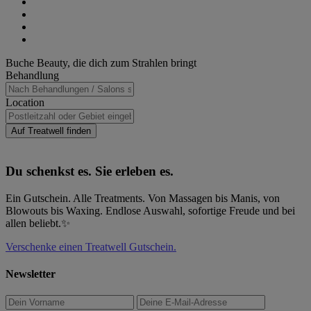
Facebook
on
Share
(opens
Twitter
on
Share
new
(opens
LinkedIn
on
Share
window)
new
(opens
WhatsApp
on
Share
window)
new
(opens
Pinterest
on
Haupt-
Buche Beauty, die dich zum Strahlen bringt
window)
new
(opens
eMail
Sidebar
Behandlung
window)
new
(opens
window)
new
window)
Location
Auf Treatwell finden
Du schenkst es. Sie erleben es.
Ein Gutschein. Alle Treatments. Von Massagen bis Manis, von
Blowouts bis Waxing. Endlose Auswahl, sofortige Freude und bei
allen beliebt.✨
Verschenke einen Treatwell Gutschein.
Newsletter