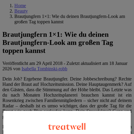
Home
Beauty
Brautjungfern 1×1: Wie du deinen Brautjungfern-Look am
großen Tag toppen kannst
Brautjungfern 1×1: Wie du deinen
Brautjungfern-Look am großen Tag
toppen kannst
Veröffentlicht am 29 April 2018
-
Zuletzt aktualisiert am 18 Januar
2026
von
Isabella Tombinski-robb
Dein Job? Ergebene Brautjungfer. Deine Jobbeschreibung? Rechte
Hand der Braut auf Hochzeitsmission. Deine Hauptaugenmerk? Auf
den Gästen, dass die Stimmung auf der Höhe bleibt. Das Letzte was
du nach Monaten Hochzeitsplanerei brauchen kannst ist ein
Rosenkrieg zwischen Familienmitgliedern – sicher nicht auf deinem
Radar – deshalb ist es umso wichtiger, dass der große Tag für die
Braut wie nach Plan verlaufen kann. Dein Stressfaktor? Ganz und
gar nicht vorhanden!
*hust*
Hier ist dein Brautjungfern 1×1 Beautyguide, der dein Problem im
Handumdrehen löst und dich von Kopf bis Fuß auffrischt. Dein