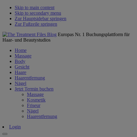
Skip to main content
Skip to secondary menu
Zur Hauptsidebar springen
Zur Fußzeile springen
Europas Nr. 1 Buchungsplattform für
Haar- und Beautystudios
Home
Massage
Body
Gesicht
Haare
Haarentfernung
Nägel
Jetzt Termin buchen
Massage
Kosmetik
Friseur
Nägel
Haarentfernung
Login