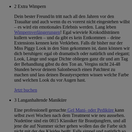
2
Extra Wimpern
Dein bester Freund/in tritt nach all den Jahren vor den
Traualtar und auch wenn du es vorerst nicht eingestehen willst
– es wird ein emotionales Erlebnis werden. Lang leben
Wimpernverlängerungen
! Egal wieviele Krokodilstränen
kullern werden – und da gibt es kein Entkommen – deine
Extensions kennen kein Verkleben. Falls dir bisher nur der
Miss Piggy Look in den Sinn gekommen ist, dann können wir
dich beruhigen: egal ob dramatisch oder natürlich und elegant;
Look, Länge und sogar Dichte obliegen ganz dir und am Tag
der Behandlung gibst du den Ton an. Vergiss nicht 24-48
Stunden bevor deinem Salonbesuch einen Patchtest zu
machen und lass deinen Beautyexperten wissen welche Farbe
und welchen Look du vor Augen hast.
Jetzt buchen
3
Langanhaltende Maniküre
Eine professionell gemachte
Gel Mani- oder Pediküre
kann
selbst zwei Wochen nach dem Treatment wie neu aussehen.
Nudetöne sind ein 0815 Klassiker für Brautjungfern, und all
jene die auf Nummer sicher gehen wollen das die Farbe sich
nicht mit der des Kleides beißt. Falls simpel und natürlich so