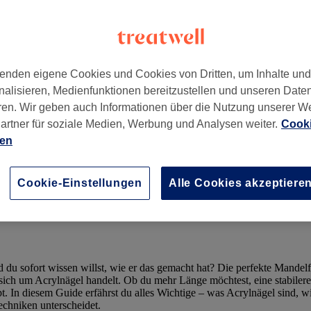
Pflege und Ablauf
enden eigene Cookies und Cookies von Dritten, um Inhalte un
von
The Manicure & Artistry Desk
nalisieren, Medienfunktionen bereitzustellen und unseren Date
ren. Wir geben auch Informationen über die Nutzung unserer W
artner für soziale Medien, Werbung und Analysen weiter.
Cooki
ien
Cookie-Einstellungen
Alle Cookies akzeptiere
u sofort wissen willst, wie er das gemacht hat? Die perfekte Mandelfo
 sich um Acrylnägel handelt. Ob du mehr Länge möchtest, eine stabilere B
 In diesem Guide erfährst du alles Wichtige – was Acrylnägel sind, wie
echniken unterscheidet.