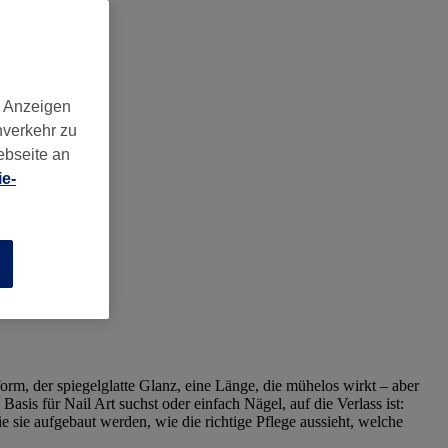
d Anzeigen
nverkehr zu
ebseite an
e-
n
rm, der spiegelglatte Glanz, eine Länge, die mühelos wirkt – aber
asis für Nail Art suchst oder einfach Nägel, auf die Verlass ist:
 sie aufgebaut werden, wie die richtige Pflege aussieht, welche