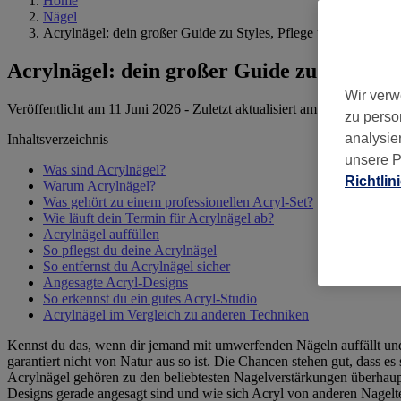
Home
Nägel
Acrylnägel: dein großer Guide zu Styles, Pflege und Ablauf
Acrylnägel: dein großer Guide zu Styles, 
Wir verw
Veröffentlicht am 11 Juni 2026
-
Zuletzt aktualisiert am 12 Juni 2026
zu perso
analysie
Inhaltsverzeichnis
unsere P
Was sind Acrylnägel?
Richtlin
Warum Acrylnägel?
Was gehört zu einem professionellen Acryl-Set?
Wie läuft dein Termin für Acrylnägel ab?
Acrylnägel auffüllen
So pflegst du deine Acrylnägel
So entfernst du Acrylnägel sicher
Angesagte Acryl-Designs
So erkennst du ein gutes Acryl-Studio
Acrylnägel im Vergleich zu anderen Techniken
Kennst du das, wenn dir jemand mit umwerfenden Nägeln auffällt und d
garantiert nicht von Natur aus so ist. Die Chancen stehen gut, dass es
Acrylnägel gehören zu den beliebtesten Nagelverstärkungen überhaupt.
Designs gerade angesagt sind und wie sich Acryl von anderen Nagelt