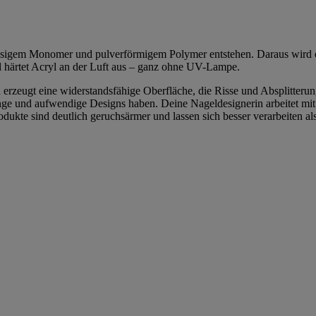
üssigem Monomer und pulverförmigem Polymer entstehen. Daraus wird e
el härtet Acryl an der Luft aus – ganz ohne UV-Lampe.
rzeugt eine widerstandsfähige Oberfläche, die Risse und Absplitterunge
nge und aufwendige Designs haben. Deine Nageldesignerin arbeitet mit
ukte sind deutlich geruchsärmer und lassen sich besser verarbeiten als