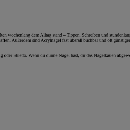
alten wochenlang dem Alltag stand – Tippen, Schreiben und stundenlang
schaffen. Außerdem sind Acrylnägel fast überall buchbar und oft günsti
kig oder Stiletto. Wenn du dünne Nägel hast, dir das Nägelkauen abgewö