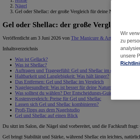
Home
Nägel
Gel oder Shellac: der große Vergleich für deine Nägel
Gel oder Shellac: der große Vergleich für 
Wir verw
Veröffentlicht am 3 Juni 2026
von
The Manicure & Artistry Desk
zu perso
analysie
Inhaltsverzeichnis
unsere P
Was ist Gellack?
Richtlin
Was ist Shellac?
Auftragen und Tragegefühl: Gel und Shellac im direkten Vergl
Haltbarkeit und Langlebigkeit: Was hält länger?
Das Entfernen: Gel und Shellac im Vergleich
Nagelgesundheit: Was ist besser für deine Naturnägel?
Was solltest du wählen? Der Entscheidungs-Guide für Gel und 
Kostenvergleich: Preise für Gel und Shellac
Lassen sich Gel und Shellac kombinieren?
Profi-Tipps aus dem Nagelstudio
Gel und Shellac auf einen Blick
Du sitzt im Salon, die Nägel sind vorbereitet, und die Fachkraft fragt
Gel bringt Stabilität und Stärke, während Shellac ein leichtes, natürli