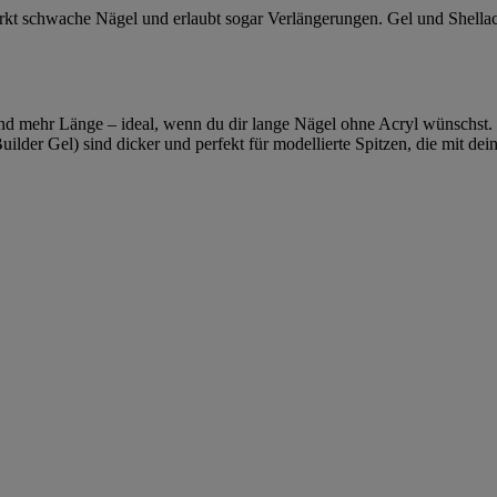
tärkt schwache Nägel und erlaubt sogar Verlängerungen. Gel und Shella
und mehr Länge – ideal, wenn du dir lange Nägel ohne Acryl wünschst. S
uilder Gel) sind dicker und perfekt für modellierte Spitzen, die mit d