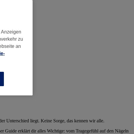
d Anzeigen
nverkehr zu
ebseite an
e-
n
der Unterschied liegt. Keine Sorge, das kennen wir alle.
ieser Guide erklärt dir alles Wichtige: vom Tragegefühl auf den Nägeln