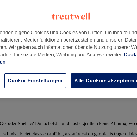
deine Nägel
enden eigene Cookies und Cookies von Dritten, um Inhalte un
nalisieren, Medienfunktionen bereitzustellen und unseren Date
ren. Wir geben auch Informationen über die Nutzung unserer W
artner für soziale Medien, Werbung und Analysen weiter.
Cooki
ien
eich
Cookie-Einstellungen
Alle Cookies akzeptiere
Shellac
: Gel oder Shellac? Du lächelst – und hast eigentlich keine Ahnung, wo 
ches Finish bietet, das sich anfühlt, als würdest du gar nichts tragen. D